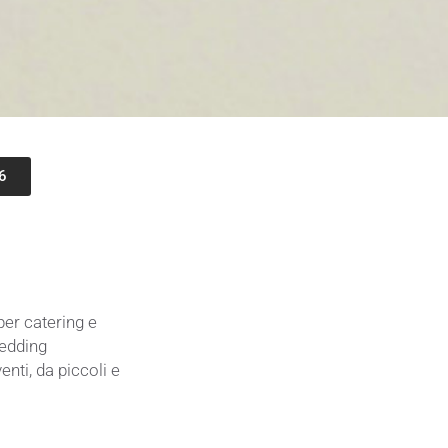
6
per catering e
wedding
venti, da
piccoli e