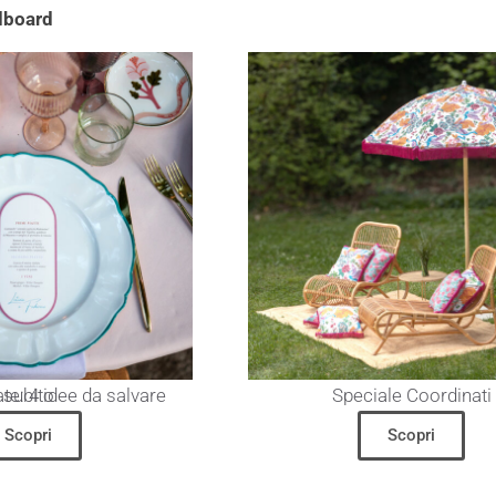
dboard
Tavole Colorate: 4 idee da salvare subito
Speciale Coordinati
Scopri
Scopri