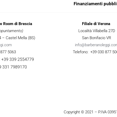
Finanziamenti pubbli
ow Room di Brescia
Filiale di Verona
 appuntamento)
Località Villabella 27D
 34 – Castel Mella (BS)
San Bonifacio VR
ggi.com
info@barberanoleggi.co
 877 5063
Telefono: +39 030 877 50
: +39 339 2554779
9 331 7989170
Copyright © 2021 – P.IVA 039