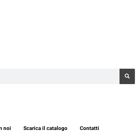
n noi
Scarica il catalogo
Contatti