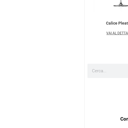
Calice Plea
VAI AL DETT
Cerca
Con