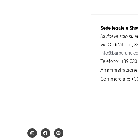
Sede legale e Sh
(si riceve solo su
Via G. di Vittorio,
info@barberanole
Telefono: +39 030
Amministrazione
Commerciale: +3
I
F
P
n
a
i