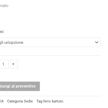
inato
ni
da
to
+
a
tà
iungi al preventivo
/A
Categoria
Sedie
Tag
ferro battuto