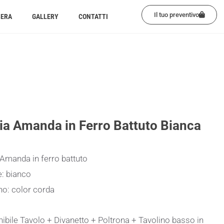
Il tuo preventivo
BERA
GALLERY
CONTATTI
ia Amanda in Ferro Battuto Bianca
Amanda in ferro battuto
e: bianco
no: color corda
ibile Tavolo + Divanetto + Poltrona + Tavolino basso in