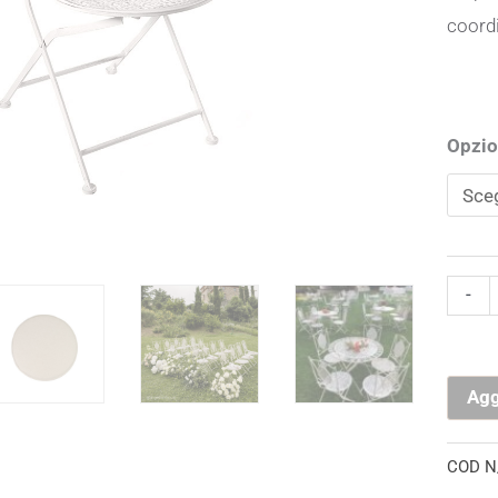
coord
Sedia
Opzio
Aman
in
Ferro
Battu
-
Bianc
quanti
Agg
COD
N