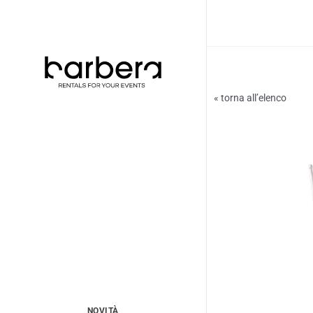
Vai
al
contenuto
« torna all’elenco
NOVITÀ