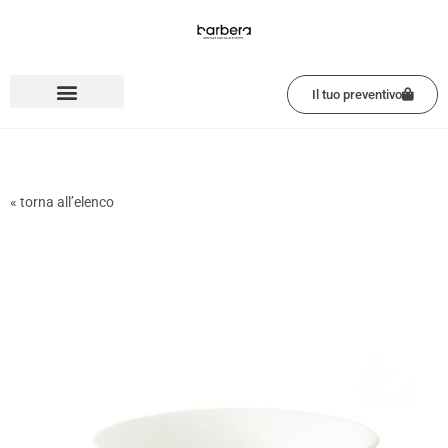
Vai
al
contenuto
Il tuo preventivo
« torna all’elenco