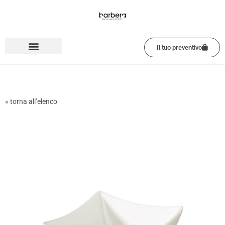
Vai
al
contenuto
Il tuo preventivo
« torna all’elenco