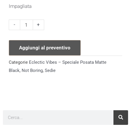
Impagliata
Sedia
-
+
Cross
Back
Aggiungi al preventivo
Marrone
Scuro
Categorie
Eclectic Vibes – Speciale Posata Matte
quantità
Black
,
Not Boring
,
Sedie
Cerca