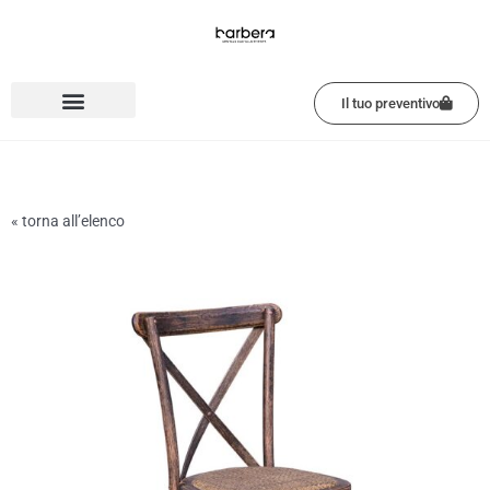
Vai
al
contenuto
Il tuo preventivo
« torna all’elenco