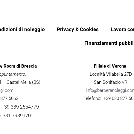
dizioni di noleggio
Privacy & Cookies
Lavora co
Finanziamenti pubbli
ow Room di Brescia
Filiale di Verona
 appuntamento)
Località Villabella 27D
 34 – Castel Mella (BS)
San Bonifacio VR
ggi.com
info@barberanoleggi.co
 877 5063
Telefono: +39 030 877 50
: +39 339 2554779
9 331 7989170