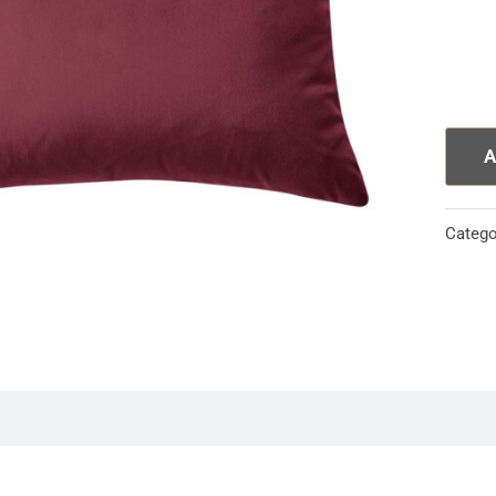
A
Catego