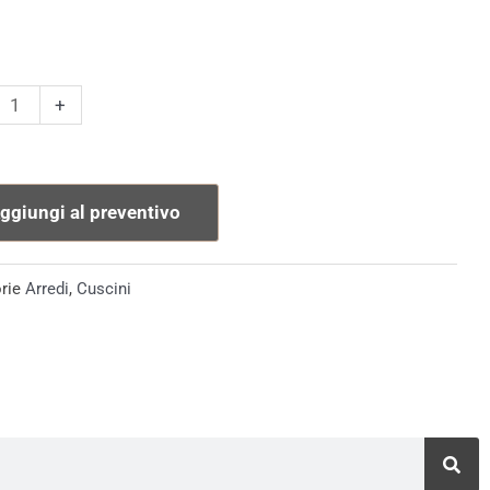
no
+
o
ggiungi al preventivo
ero
rie
Arredi
,
Cuscini
tà