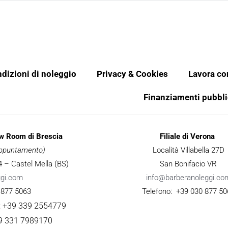
dizioni di noleggio
Privacy & Cookies
Lavora co
Finanziamenti pubbli
ow Room di Brescia
Filiale di Verona
 appuntamento)
Località Villabella 27D
 34 – Castel Mella (BS)
San Bonifacio VR
ggi.com
info@barberanoleggi.co
 877 5063
Telefono: +39 030 877 50
: +39 339 2554779
9 331 7989170