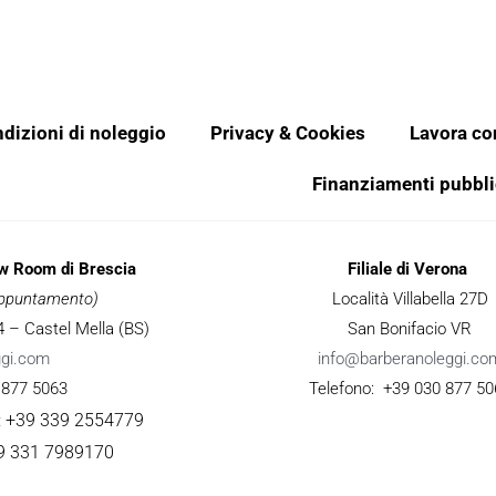
dizioni di noleggio
Privacy & Cookies
Lavora co
Finanziamenti pubbli
ow Room di Brescia
Filiale di Verona
 appuntamento)
Località Villabella 27D
 34 – Castel Mella (BS)
San Bonifacio VR
ggi.com
info@barberanoleggi.co
 877 5063
Telefono: +39 030 877 50
: +39 339 2554779
9 331 7989170