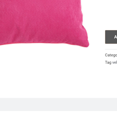
A
Catego
Tag
ve