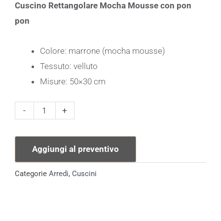
Cuscino Rettangolare Mocha Mousse con pon
pon
Colore: marrone (mocha mousse)
Tessuto: velluto
Misure: 50×30 cm
Cuscino
-
+
Rettangolare
Mocha
Aggiungi al preventivo
Mousse
Pon
Categorie
Arredi
,
Cuscini
Pon
quantità