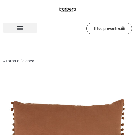
Vai
al
contenuto
Il tuo preventivo
« torna all’elenco