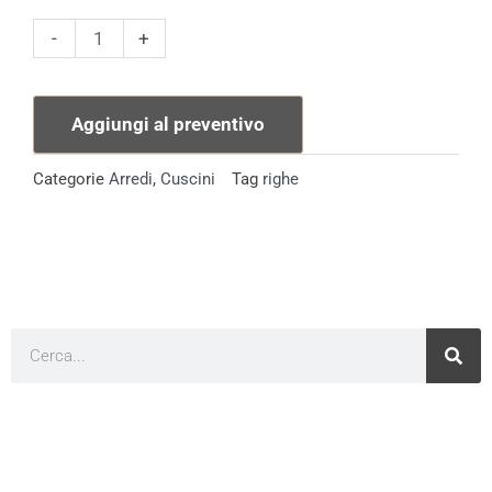
Cuscino
-
+
Riga
Gialla
Aggiungi al preventivo
quantità
Categorie
Arredi
,
Cuscini
Tag
righe
Cerca