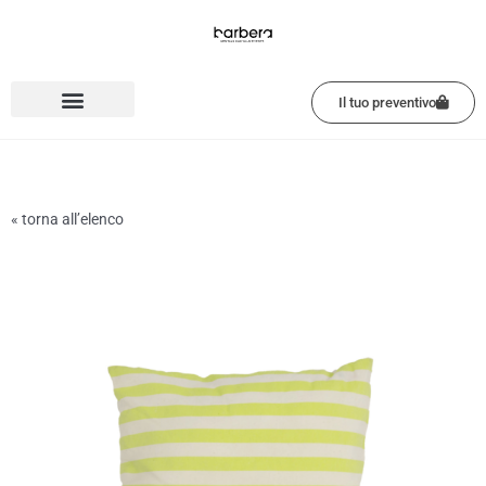
Vai
al
contenuto
Il tuo preventivo
« torna all’elenco