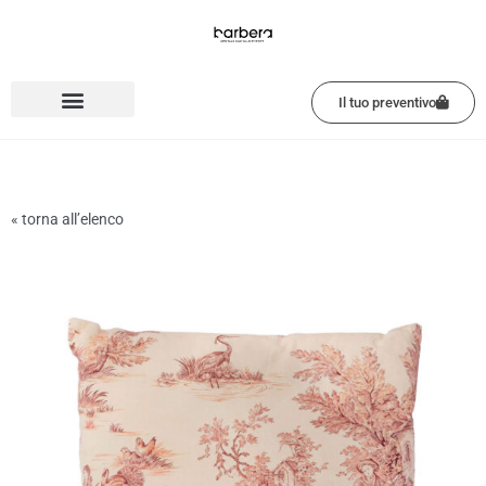
Vai
al
contenuto
Il tuo preventivo
« torna all’elenco