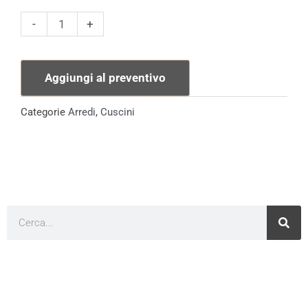
Cuscino
-
+
Toile
de
Aggiungi al preventivo
Jouy
Burgundy
Categorie
Arredi
,
Cuscini
quantità
Cerca