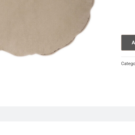
A
Catego