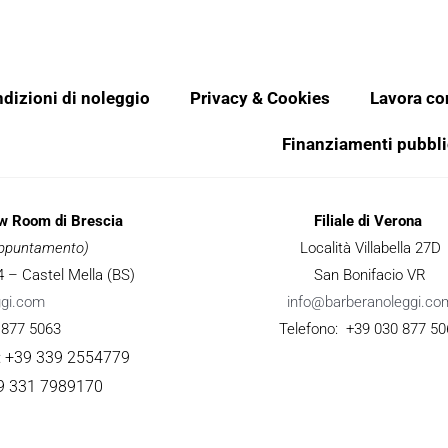
dizioni di noleggio
Privacy & Cookies
Lavora co
Finanziamenti pubbli
ow Room di Brescia
Filiale di Verona
 appuntamento)
Località Villabella 27D
 34 – Castel Mella (BS)
San Bonifacio VR
ggi.com
info@barberanoleggi.co
 877 5063
Telefono: +39 030 877 50
: +39 339 2554779
9 331 7989170