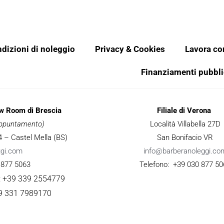
dizioni di noleggio
Privacy & Cookies
Lavora co
Finanziamenti pubbli
ow Room di Brescia
Filiale di Verona
 appuntamento)
Località Villabella 27D
 34 – Castel Mella (BS)
San Bonifacio VR
ggi.com
info@barberanoleggi.co
 877 5063
Telefono: +39 030 877 50
: +39 339 2554779
9 331 7989170