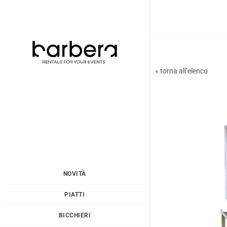
Vai
al
contenuto
« torna all’elenco
NOVITÀ
PIATTI
BICCHIERI