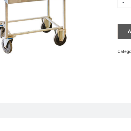
FORN
-
ELET
quanti
A
Catego