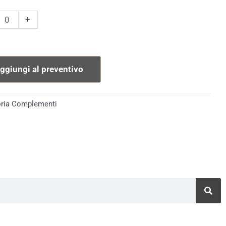
bo
+
rtent
ggiungi al preventivo
tà
ria
Complementi