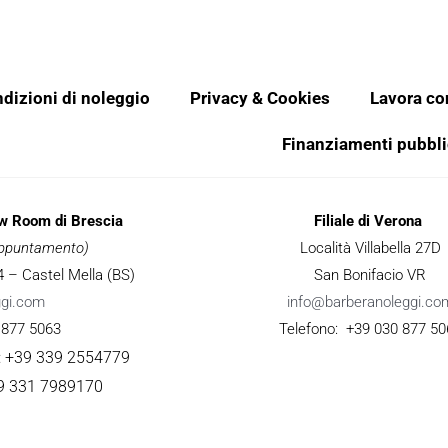
dizioni di noleggio
Privacy & Cookies
Lavora co
Finanziamenti pubbli
ow Room di Brescia
Filiale di Verona
 appuntamento)
Località Villabella 27D
 34 – Castel Mella (BS)
San Bonifacio VR
ggi.com
info@barberanoleggi.co
 877 5063
Telefono: +39 030 877 50
: +39 339 2554779
9 331 7989170