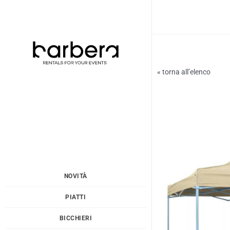
Vai
al
contenuto
« torna all’elenco
NOVITÀ
PIATTI
BICCHIERI