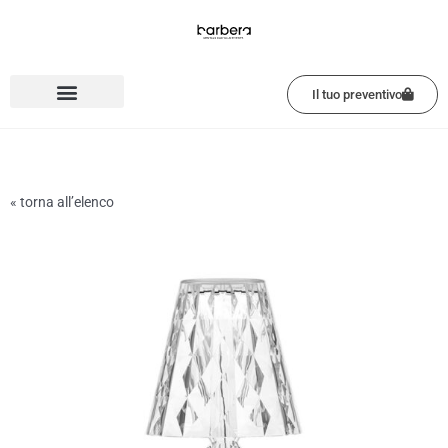
Vai
al
contenuto
Il tuo preventivo
« torna all’elenco