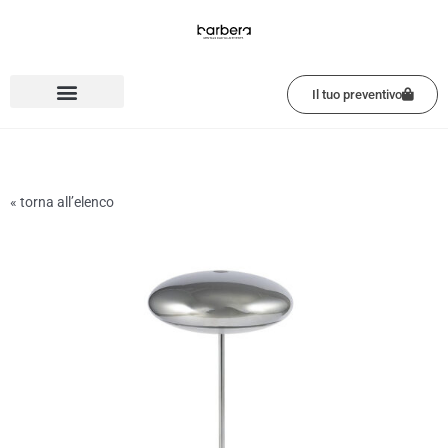
Vai
al
contenuto
Il tuo preventivo
« torna all’elenco