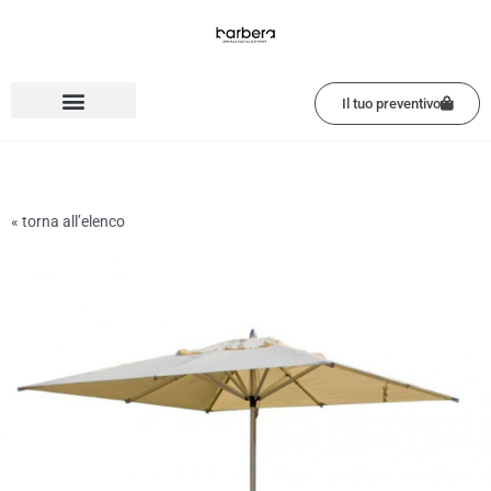
Vai
al
contenuto
Il tuo preventivo
« torna all’elenco