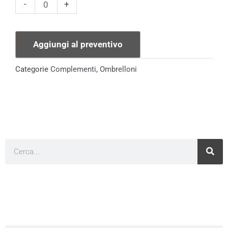
Ombrellone
-
+
Ecrù
4X3
Aggiungi al preventivo
mt
quantità
Categorie
Complementi
,
Ombrelloni
Cerca