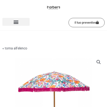
Vai
al
contenuto
Il tuo preventivo
« torna all’elenco