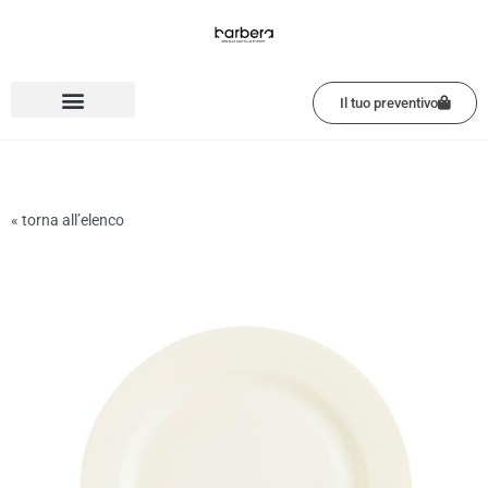
Vai
al
contenuto
Il tuo preventivo
« torna all’elenco