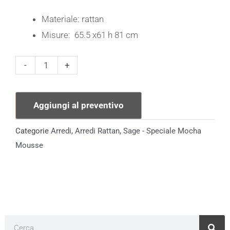
Materiale: rattan
Misure: 65.5 x61 h 81 cm
Poltrona
-
+
Little
Father
Aggiungi al preventivo
in
Rattan
Categorie
Arredi
,
Arredi Rattan
,
Sage - Speciale Mocha
quantità
Mousse
Cerca