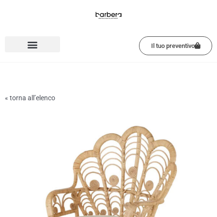
Vai
al
contenuto
Il tuo preventivo
« torna all’elenco