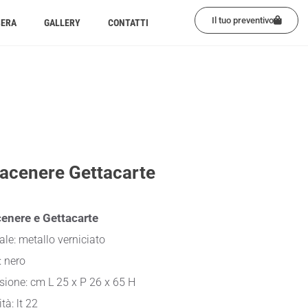
Il tuo preventivo
BERA
GALLERY
CONTATTI
acenere Gettacarte
enere e Gettacarte
ale: metallo verniciato
: nero
sione:
cm L 25 x P 26 x 65 H
tà: lt 22