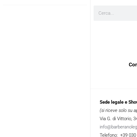
Cerca
Con
Sede legale e Sh
(si riceve solo su
Via G. di Vittorio,
info@barberanole
Telefono: +39 030