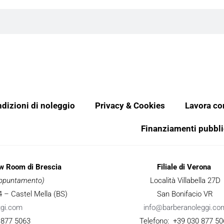
dizioni di noleggio
Privacy & Cookies
Lavora co
Finanziamenti pubbli
ow Room di Brescia
Filiale di Verona
 appuntamento)
Località Villabella 27D
 34 – Castel Mella (BS)
San Bonifacio VR
ggi.com
info@barberanoleggi.co
 877 5063
Telefono: +39 030 877 50