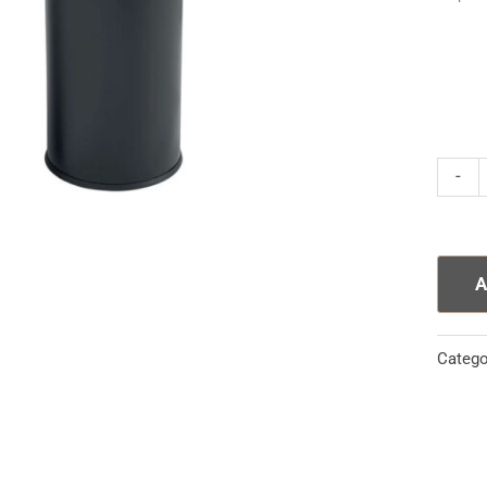
Posac
-
Getta
quanti
A
Catego