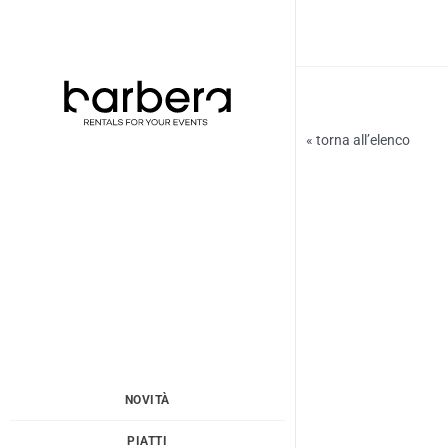
Vai
al
contenuto
« torna all’elenco
NOVITÀ
PIATTI