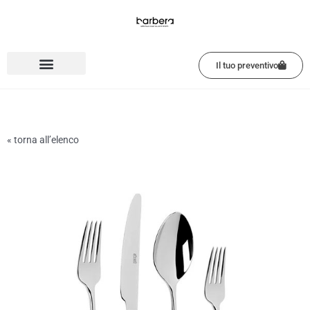
Vai
al
contenuto
Il tuo preventivo
« torna all’elenco