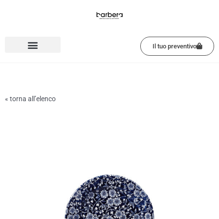
Vai
al
contenuto
Il tuo preventivo
« torna all’elenco