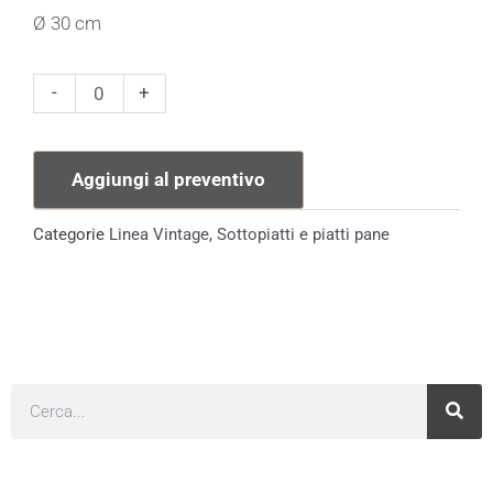
Ø 30 cm
Sottopiatto
-
+
Linea
Vintage
Aggiungi al preventivo
Praga
quantità
Categorie
Linea Vintage
,
Sottopiatti e piatti pane
Cerca