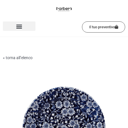
Vai
al
contenuto
Il tuo preventivo
« torna all’elenco