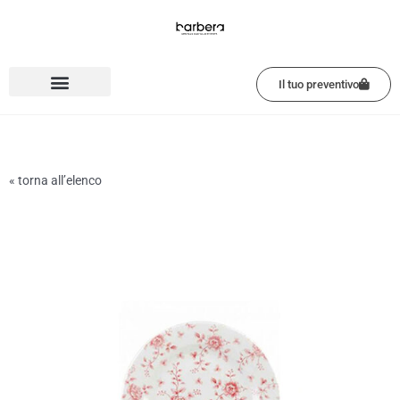
Vai
al
contenuto
Il tuo preventivo
« torna all’elenco