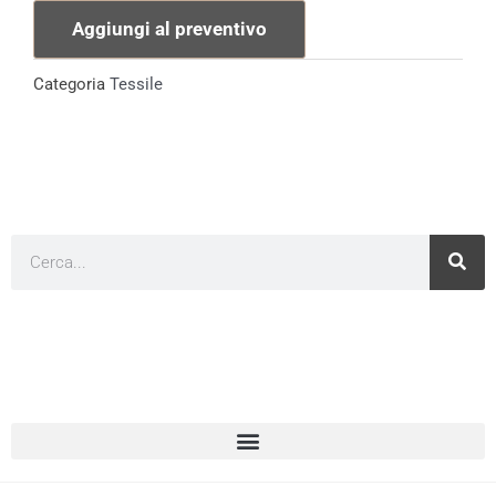
Rosa
Aggiungi al preventivo
e
Corallo
Categoria
Tessile
quantità
Cerca