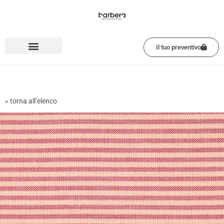
Vai
al
contenuto
Il tuo preventivo
« torna all’elenco