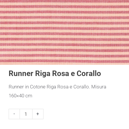
Runner Riga Rosa e Corallo
Runner in Cotone Riga Rosa e Corallo. Misura
160×40 cm
Runner
-
+
Riga