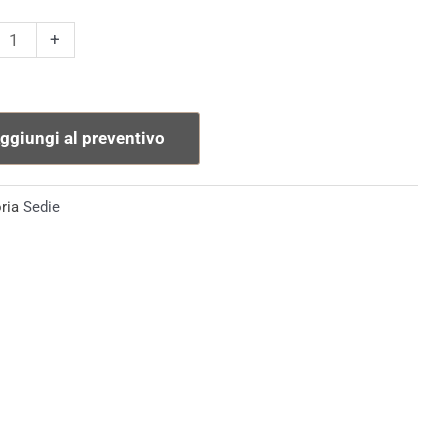
+
rina
tà
ggiungi al preventivo
ria
Sedie