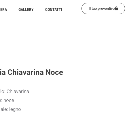
Il tuo preventivo
BERA
GALLERY
CONTATTI
ia Chiavarina Noce
lo: Chiavarina
e: noce
ale: legno