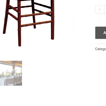
Sedia
-
Chiava
Noce
quanti
A
Catego