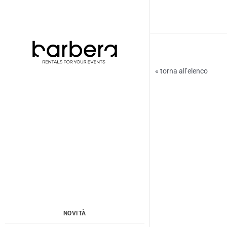
Vai
al
contenuto
« torna all’elenco
NOVITÀ