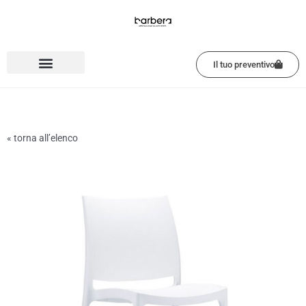
Vai
al
contenuto
Il tuo preventivo
« torna all’elenco