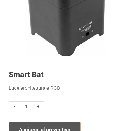
Smart Bat
Luce architetturale RGB
Smart
-
+
Bat
quantità
Aggiungi al preventivo