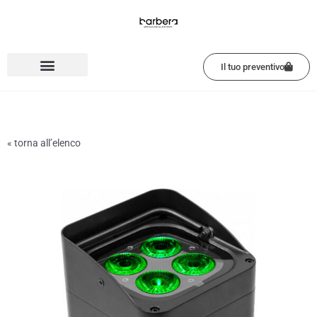
Vai
al
contenuto
Il tuo preventivo
« torna all’elenco