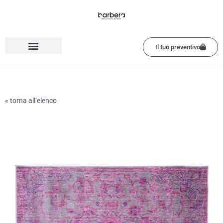
Vai
al
contenuto
Il tuo preventivo
« torna all’elenco