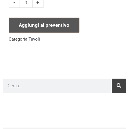
Tavolo
-
+
90X90
cm
Aggiungi al preventivo
quantità
Categoria
Tavoli
Cerca