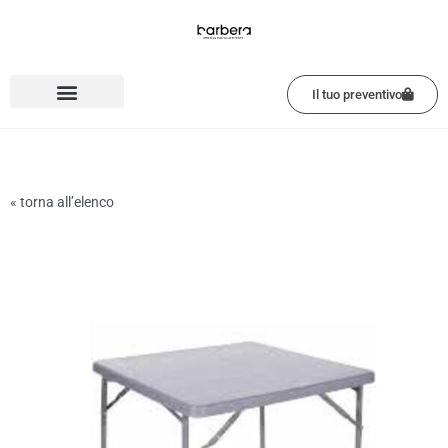
Vai
al
contenuto
Il tuo preventivo
« torna all’elenco