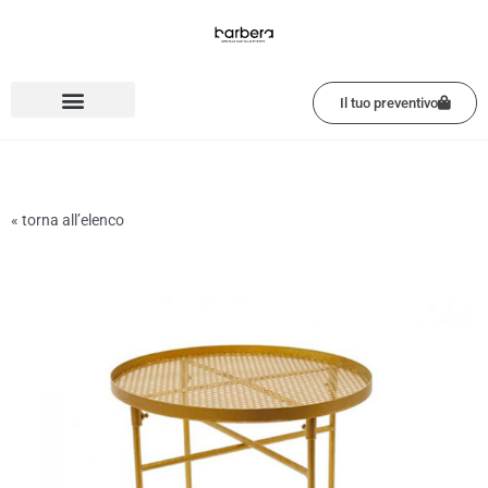
Vai
al
contenuto
Il tuo preventivo
« torna all’elenco