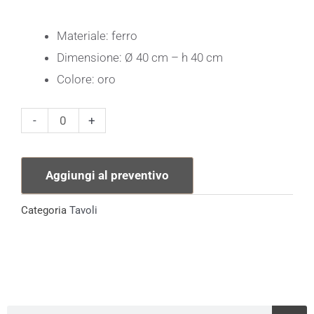
Materiale: ferro
Dimensione: Ø 40 cm – h 40 cm
Colore: oro
Tavolino
-
+
in
Ferro
Aggiungi al preventivo
Dorato
quantità
Categoria
Tavoli