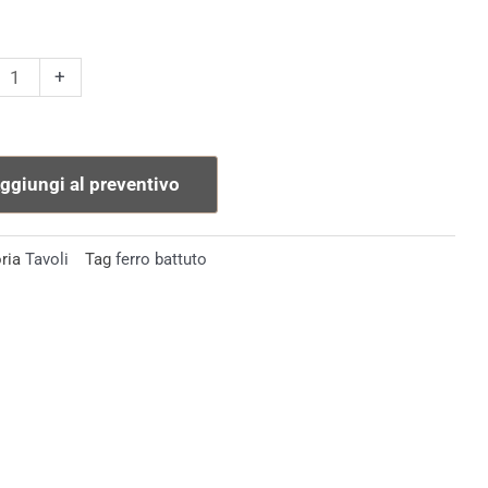
o
+
da
ggiungi al preventivo
tà
ria
Tavoli
Tag
ferro battuto