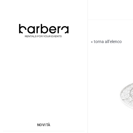
Vai
al
contenuto
« torna all’elenco
NOVITÀ