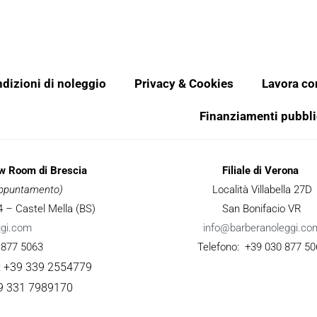
dizioni di noleggio
Privacy & Cookies
Lavora co
Finanziamenti pubbli
ow Room di Brescia
Filiale di Verona
 appuntamento)
Località Villabella 27D
 34 – Castel Mella (BS)
San Bonifacio VR
ggi.com
info@barberanoleggi.co
 877 5063
Telefono: +39 030 877 50
: +39 339 2554779
9 331 7989170