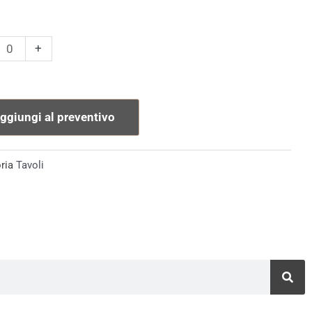
o
+
tà
ggiungi al preventivo
ria
Tavoli