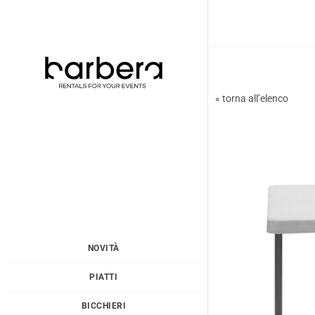
Vai
al
contenuto
« torna all’elenco
NOVITÀ
PIATTI
BICCHIERI