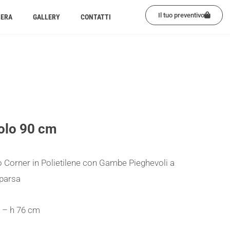
Il tuo preventivo
BERA
GALLERY
CONTATTI
olo 90 cm
 Corner in Polietilene con Gambe Pieghevoli a
parsa
 – h 76 cm