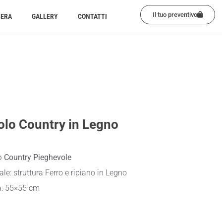
Il tuo preventivo
BERA
GALLERY
CONTATTI
olo Country in Legno
o
Country Pieghevole
ale: struttura Ferro e ripiano in Legno
a: 55×55 cm