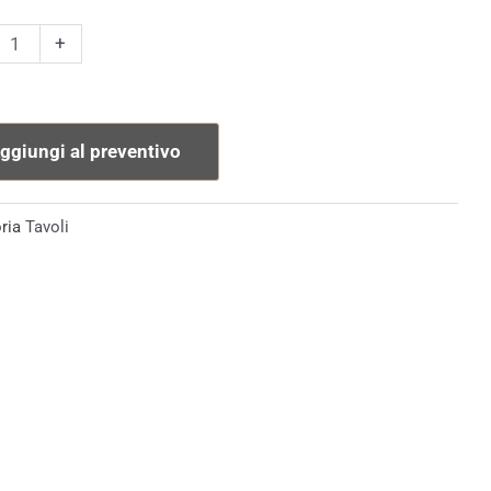
o
+
ry
ggiungi al preventivo
tà
ria
Tavoli