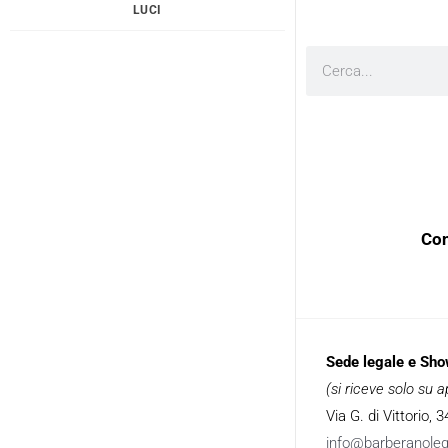
LUCI
Cerca
Con
Sede legale e Sh
(si riceve solo su
Via G. di Vittorio,
info@barberanole