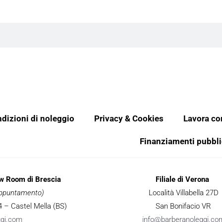
dizioni di noleggio
Privacy & Cookies
Lavora co
Finanziamenti pubbli
ow Room di Brescia
Filiale di Verona
 appuntamento)
Località Villabella 27D
 34 – Castel Mella (BS)
San Bonifacio VR
ggi.com
info@barberanoleggi.co