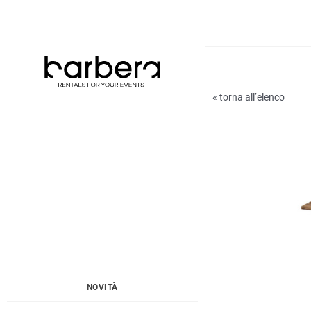
Vai
al
contenuto
« torna all’elenco
NOVITÀ