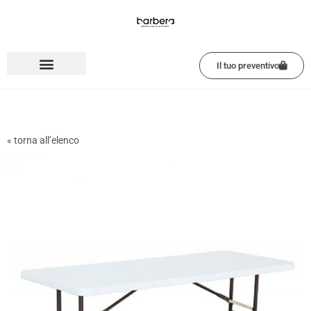
Vai
al
contenuto
Il tuo preventivo
« torna all’elenco