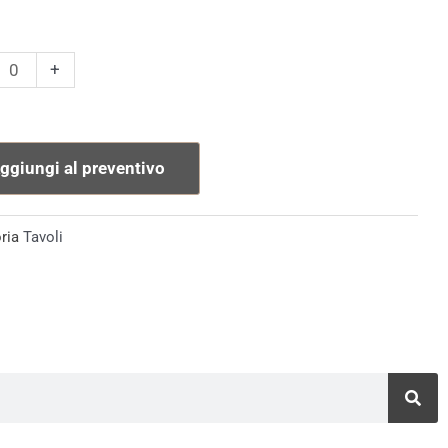
o
+
ggiungi al preventivo
tà
ria
Tavoli