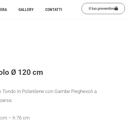
Il tuo preventivo
BERA
GALLERY
CONTATTI
olo Ø 120 cm
 Tondo in Polietilene con Gambe Pieghevoli a
parsa
 cm – h 76 cm