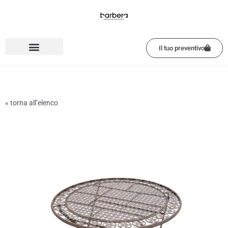
Vai
al
contenuto
Il tuo preventivo
« torna all’elenco