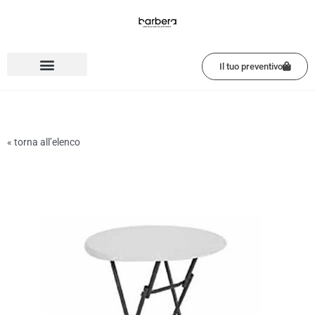
Vai
al
contenuto
Il tuo preventivo
« torna all’elenco