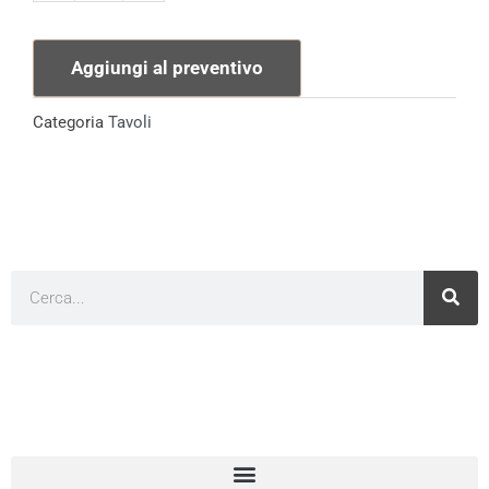
Polietilene
Mangia
Aggiungi al preventivo
in
Piedi
Categoria
Tavoli
quantità
Cerca