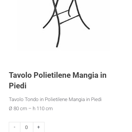
Tavolo Polietilene Mangia in
Piedi
Tavolo Tondo in Polietilene Mangia in Piedi
Ø 80 cm – h 110 cm
Tavolo
-
+