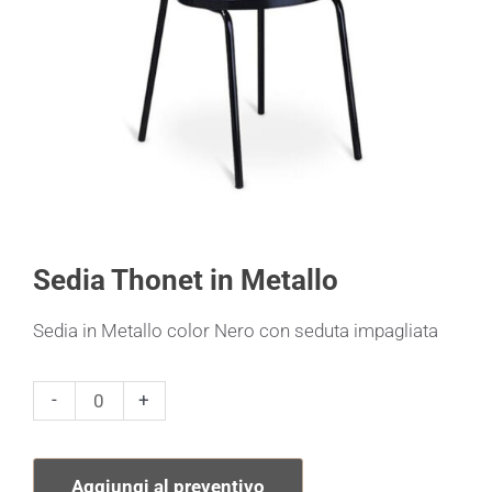
Sedia Thonet in Metallo
Sedia in Metallo color Nero con seduta impagliata
Sedia
-
+
Thonet
in
Aggiungi al preventivo