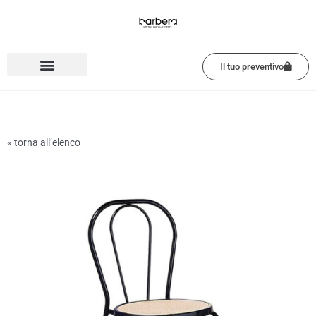
Vai
al
contenuto
Il tuo preventivo
« torna all’elenco