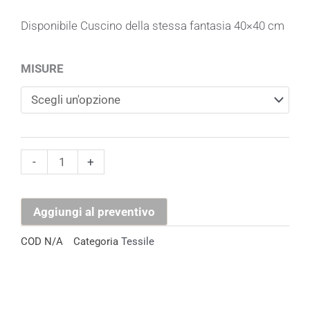
Disponibile Cuscino della stessa fantasia 40×40 cm
Tovaglia
MISURE
Floreale
Rosa
quantità
-
+
Aggiungi al preventivo
COD
N/A
Categoria
Tessile