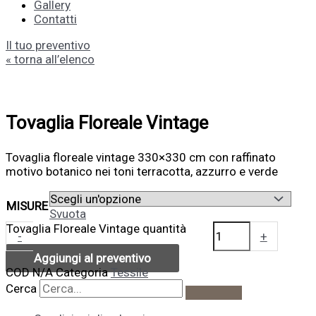
Gallery
Contatti
Il tuo preventivo
« torna all’elenco
Tovaglia Floreale Vintage
Tovaglia floreale vintage 330×330 cm con raffinato
motivo botanico nei toni terracotta, azzurro e verde
MISURE
Svuota
Tovaglia Floreale Vintage quantità
-
+
Aggiungi al preventivo
COD
N/A
Categoria
Tessile
Cerca