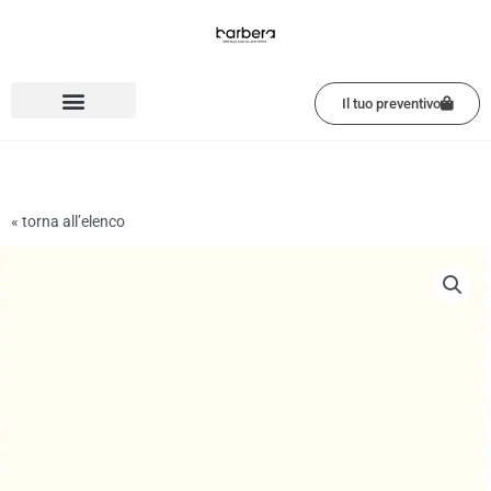
Vai
al
contenuto
Il tuo preventivo
« torna all’elenco