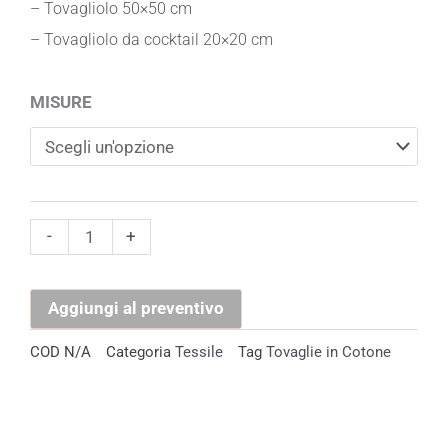
– Tovagliolo
50×50 cm
– Tovagliolo da cocktail 20×20 cm
Tovaglia
MISURE
in
Cotone
Beige
quantità
-
+
Aggiungi al preventivo
COD
N/A
Categoria
Tessile
Tag
Tovaglie in Cotone