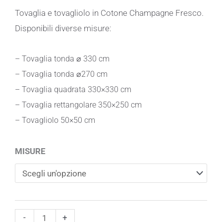
Tovaglia e tovagliolo in Cotone Champagne Fresco.
Disponibili diverse misure:
– Tovaglia tonda ⌀ 330 cm
– Tovaglia tonda ⌀270 cm
– Tovaglia quadrata 330×330 cm
– Tovaglia rettangolare 350×250 cm
– Tovagliolo
50×50 cm
Tovaglia
MISURE
in
Cotone
Champagne
Fresco
-
+