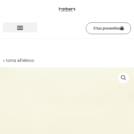
Vai
al
contenuto
Il tuo preventivo
« torna all’elenco