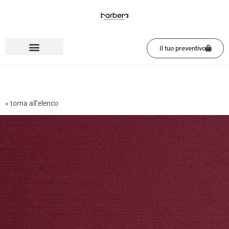
Vai
al
contenuto
Il tuo preventivo
« torna all’elenco