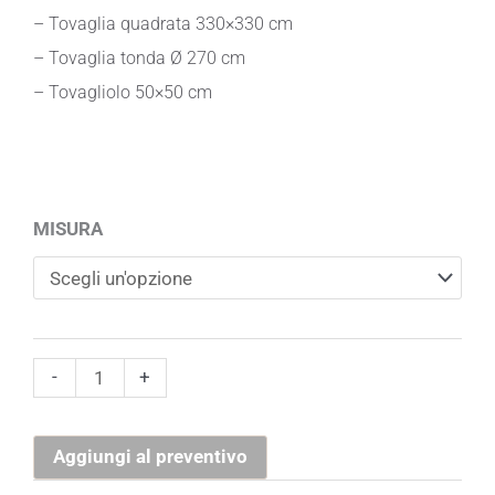
– Tovaglia quadrata 330×330 cm
– Tovaglia tonda Ø 270 cm
– Tovagliolo 50×50 cm
Tovaglia
MISURA
in
Policotone
Burgundy
quantità
-
+
Aggiungi al preventivo