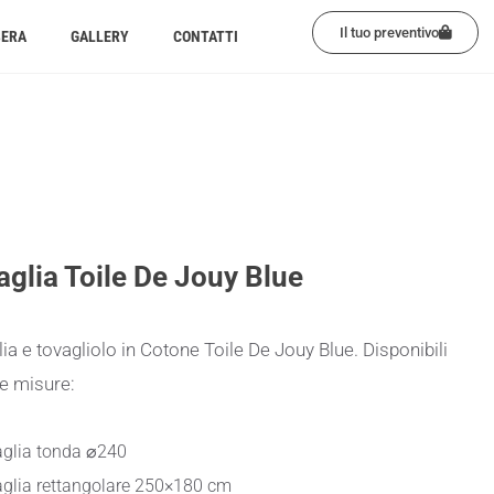
Il tuo preventivo
BERA
GALLERY
CONTATTI
aglia Toile De Jouy Blue
ia e tovagliolo in Cotone Toile De Jouy Blue. Disponibili
e misure:
glia tonda ⌀240
glia rettangolare 250×180 cm