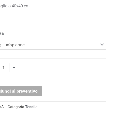
gliolo 40
x40 cm
lia
RE
+
tà
iungi al preventivo
/A
Categoria
Tessile