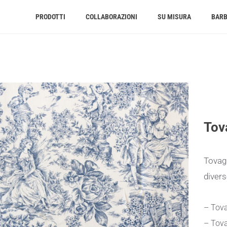
PRODOTTI
COLLABORAZIONI
SU MISURA
BAR
Tov
Tovagl
divers
– Tova
– Tova