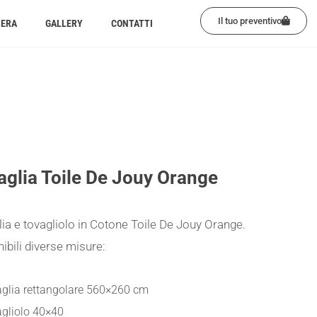
Il tuo preventivo
BERA
GALLERY
CONTATTI
aglia Toile De Jouy Orange
ia e tovagliolo in Cotone Toile De Jouy Orange.
ibili diverse misure:
glia rettangolare 560×260 cm
gliolo 40×40