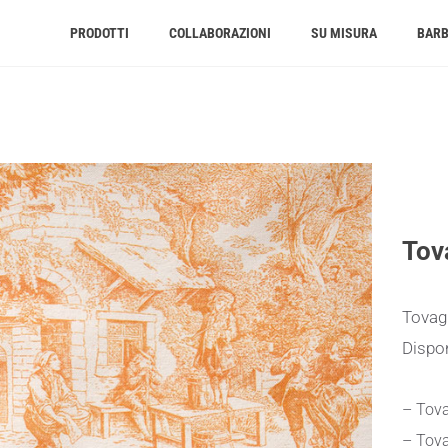
PRODOTTI
COLLABORAZIONI
SU MISURA
BAR
Tov
Tovagl
Dispon
– Tova
– Tova