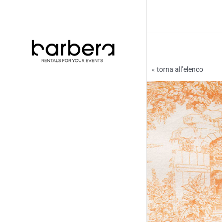
Vai
al
contenuto
« torna all’elenco