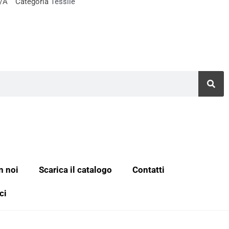
/A
Categoria
Tessile
n noi
Scarica il catalogo
Contatti
ci