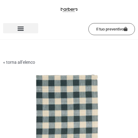
Vai
al
contenuto
Il tuo preventivo
« torna all’elenco