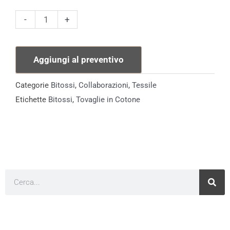
Tovagliolo
-
+
Bitossi
Cheers
Aggiungi al preventivo
quantità
Categorie
Bitossi
,
Collaborazioni
,
Tessile
Etichette
Bitossi
,
Tovaglie in Cotone
Cerca