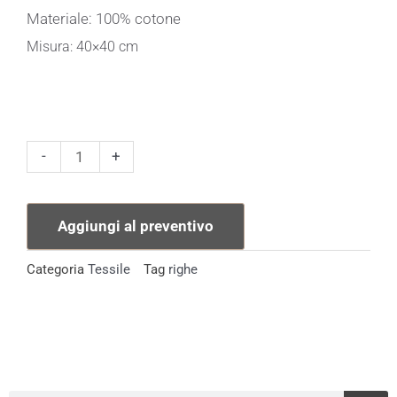
Materiale: 100% cotone
Misura: 40×40 cm
Tovagliolo
-
+
Riga
Grigia
Aggiungi al preventivo
Orlo
Nero
Categoria
Tessile
Tag
righe
quantità