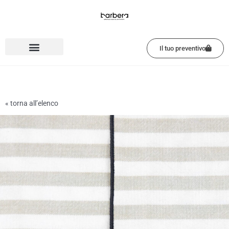
Vai
al
contenuto
Il tuo preventivo
« torna all’elenco